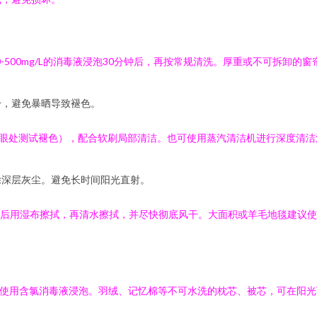
0-500mg/L的消毒液浸泡30分钟后，再按常规清洗。厚重或不可拆卸
干，避免暴晒导致褪色。
眼处测试褪色），配合软刷局部清洁。也可使用蒸汽清洁机进行深度清洁
除深层灰尘。避免长时间阳光直射。
钟后用湿布擦拭，再清水擦拭，并尽快彻底风干。大面积或羊毛地毯建议
或使用含氯消毒液浸泡。羽绒、记忆棉等不可水洗的枕芯、被芯，可在阳光