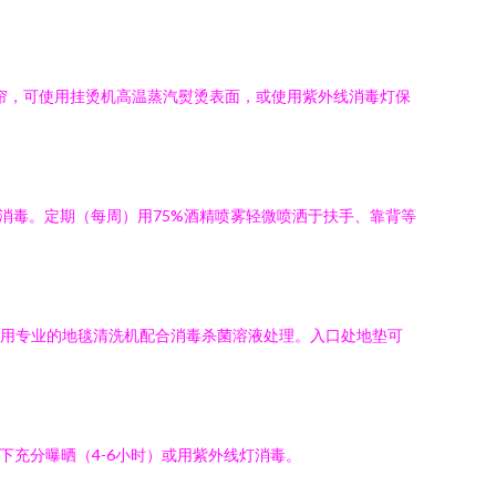
的窗帘，可使用挂烫机高温蒸汽熨烫表面，或使用紫外线消毒灯保
消毒。定期（每周）用75%酒精喷雾轻微喷洒于扶手、靠背等
使用专业的地毯清洗机配合消毒杀菌溶液处理。入口处地垫可
下充分曝晒（4-6小时）或用紫外线灯消毒。