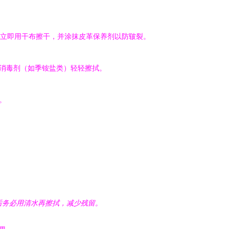
之后立即用干布擦干，并涂抹皮革保养剂以防皲裂。
的消毒剂（如季铵盐类）轻轻擦拭。
。
。
后务必用清水再擦拭，减少残留。