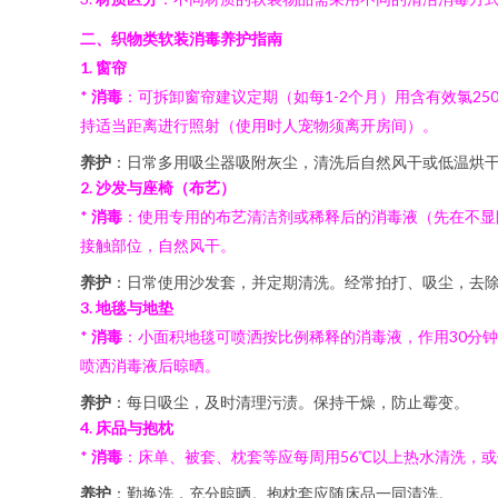
二、织物类软装消毒养护指南
1. 窗帘
*
消毒
：可拆卸窗帘建议定期（如每1-2个月）用含有效氯25
持适当距离进行照射（使用时人宠物须离开房间）。
养护
：日常多用吸尘器吸附灰尘，清洗后自然风干或低温烘
2. 沙发与座椅（布艺）
*
消毒
：使用专用的布艺清洁剂或稀释后的消毒液（先在不显
接触部位，自然风干。
养护
：日常使用沙发套，并定期清洗。经常拍打、吸尘，去
3. 地毯与地垫
*
消毒
：小面积地毯可喷洒按比例稀释的消毒液，作用30分
喷洒消毒液后晾晒。
养护
：每日吸尘，及时清理污渍。保持干燥，防止霉变。
4. 床品与抱枕
*
消毒
：床单、被套、枕套等应每周用56℃以上热水清洗，
养护
：勤换洗，充分晾晒。抱枕套应随床品一同清洗。