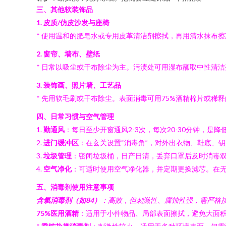
三、其他软装饰品
1. 皮质/仿皮沙发与座椅
* 使用温和的肥皂水或专用皮革清洁剂擦拭，再用清水抹布擦
2. 窗帘、墙布、壁纸
* 日常以吸尘或干布除尘为主。污渍处可用湿布蘸取中性清
3. 装饰画、照片墙、工艺品
* 先用软毛刷或干布除尘。表面消毒可用75%酒精棉片或
四、日常习惯与空气管理
1.
勤通风
：每日至少开窗通风2-3次，每次20-30分钟，是
2.
进门缓冲区
：在玄关设置“消毒角”，对外出衣物、鞋底、
3.
垃圾管理
：密闭垃圾桶，日产日清，丢弃口罩后及时消毒
4.
空气净化
：可适时使用空气净化器，并定期更换滤芯。在
五、消毒剂使用注意事项
含氯消毒剂（如84）
：高效，但刺激性、腐蚀性强，需严格
75%医用酒精
：适用于小件物品、局部表面擦拭，避免大面