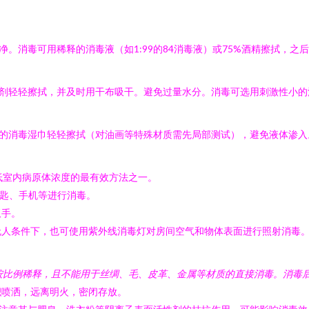
净。消毒可用稀释的消毒液（如1:99的84消毒液）或75%酒精擦拭，
洁剂轻轻擦拭，并及时用干布吸干。避免过量水分。消毒可选用刺激性小
稀释的消毒湿巾轻轻擦拭（对油画等特殊材质需先局部测试），避免液体渗入
降低室内病原体浓度的最有效方法之一。
钥匙、手机等进行消毒。
双手。
无人条件下，也可使用紫外线消毒灯对房间空气和物体表面进行照射消毒
按比例稀释，且不能用于丝绸、毛、皮革、金属等材质的直接消毒。消毒
积喷洒，远离明火，密闭存放。